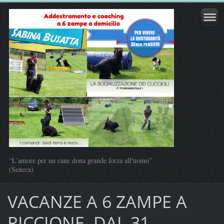
“L'amore per un cane dona grande forza all'uomo”
(Seneca)
VACANZE A 6 ZAMPE A
RICCIONE, DAL 31