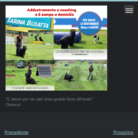
“L'amore per un cane dona grande forza all'uomo”
(Seneca)
Precedente
Prossimo