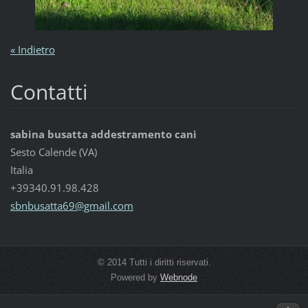
« Indietro
Contatti
sabina busatta addestramento cani
Sesto Calende (VA)
Italia
+39340.91.98.428
sbnbusat
ta69@gma
il.com
© 2014 Tutti i diritti riservati.
Powered by
Webnode